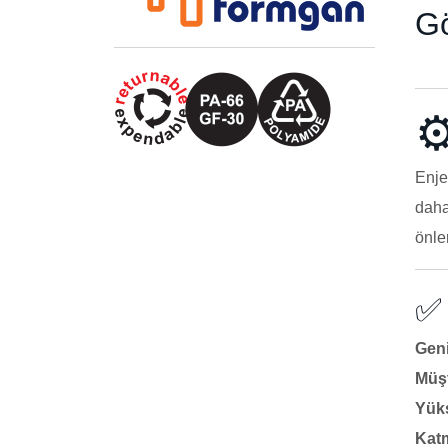
Gö
⚙
Enje
daha
önle
✅ 
Geni
Müşt
Yüks
Katm