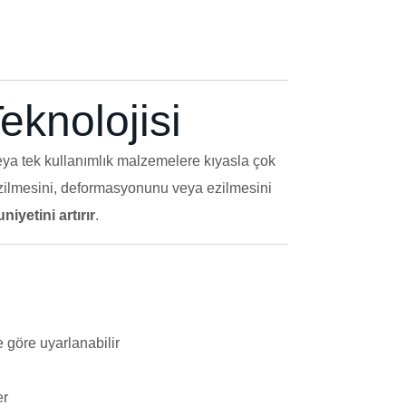
eknolojisi
veya tek kullanımlık malzemelere kıyasla çok
çizilmesini, deformasyonunu veya ezilmesini
iyetini artırır
.
e göre uyarlanabilir
er