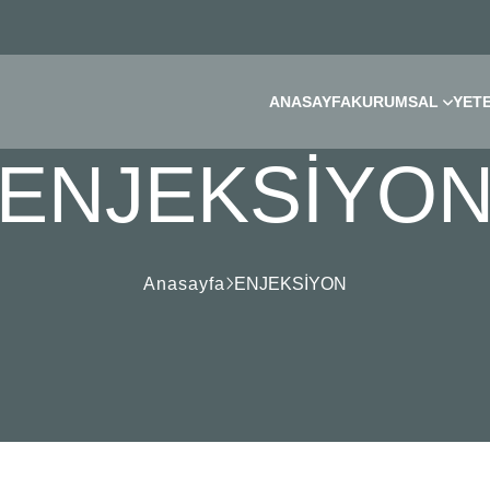
ANASAYFA
KURUMSAL
YET
ENJEKSİYO
Anasayfa
ENJEKSİYON