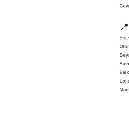
Çevr
📍
Enje
Oto
Bey
Sav
Elek
Loji
Med