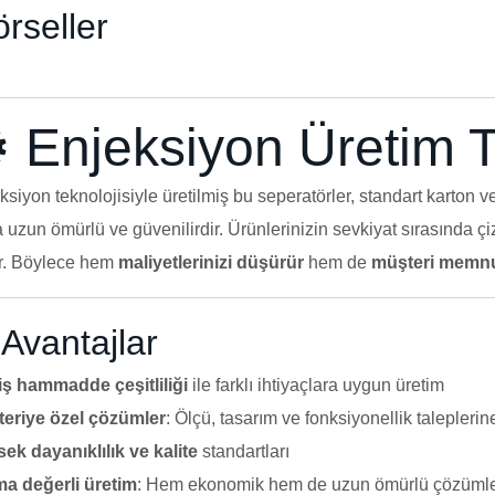
rseller
️ Enjeksiyon Üretim T
ksiyon teknolojisiyle üretilmiş bu seperatörler, standart karton 
 uzun ömürlü ve güvenilirdir. Ürünlerinizin sevkiyat sırasında 
r. Böylece hem
maliyetlerinizi düşürür
hem de
müşteri memnun
Avantajlar
ş hammadde çeşitliliği
ile farklı ihtiyaçlara uygun üretim
eriye özel çözümler
: Ölçü, tasarım ve fonksiyonellik taleplerin
ek dayanıklılık ve kalite
standartları
a değerli üretim
: Hem ekonomik hem de uzun ömürlü çözüml